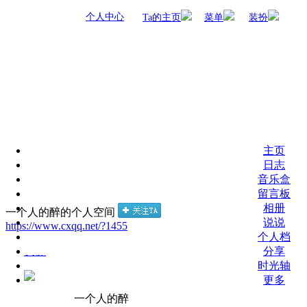
个人中心
Ta的主页
菜单
装扮
主页
日志
音乐盒
留言板
相册
一个人的醉的个人空间
说说
https://www.cxqq.net/?1455
个人档
分享
时光轴
更多