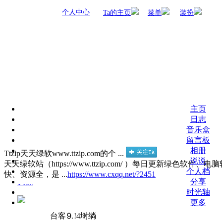
个人中心
Ta的主页
菜单
装扮
主页
日志
音乐盒
留言板
相册
Ttzip天天绿软www.ttzip.com的个 ...
说说
天天绿软站（https://www.ttzip.com/ ）每日更新绿
个人档
快、资源全，是 ...
https://www.cxqq.net/?2451
分享
时光轴
更多