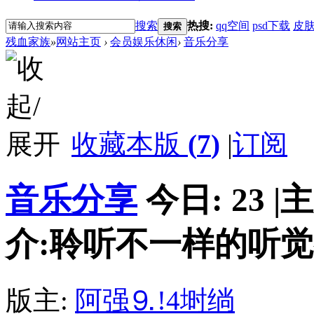
搜索
热搜:
qq空间
psd下载
皮
搜索
残血家族
»
网站主页
›
会员娱乐休闲
›
音乐分享
收藏本版
(
7
)
|
订阅
音乐分享
今日:
23
|
主
介:聆听不一样的听觉
版主:
阿强⒐!4埘绱