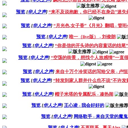
预览
[
华人之声
]
“来不及说抱歉，你已经不在身边”迷失幻
预览
[
华人之声
]
“月光色,女子香”《月光》翻唱 - 管珩
预览
[
华人之声
]
唯一（live版） - 刘俊朗
预览
[
华人之声
]
“你是信的开头诗的内容童话的结尾”勾指
预览
[
华人之声
]
“空荡的街景，想找个人放感情”一直很安
预览
[
华人之声
]
来自十万个冷笑话的写给父亲 - 卢
预览
[
华人之声
]
“转发到家人群并什么也不说”不许发财
预览
[
华人之声
]
帽子米塔的专属配乐 - 凑热闹
预览
[
华人之声
]
王心凌 - 我会好好的
预览
[
华人之声
]
网络歌手 - 来自天堂的魔鬼
预览
[
华人之声
]
不再联系 - 夏天Alex