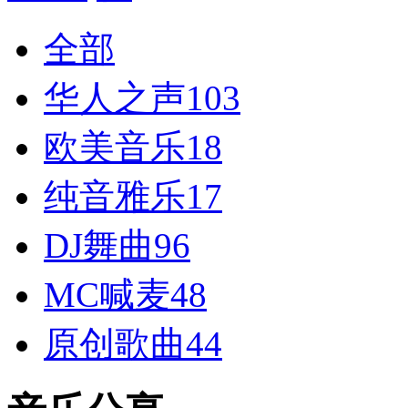
全部
华人之声
103
欧美音乐
18
纯音雅乐
17
DJ舞曲
96
MC喊麦
48
原创歌曲
44