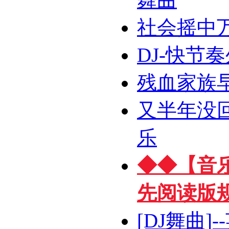
社会摇中
DJ-快节
残血家族
又半年没
乐
◆◆【音
先阅读版
[DJ舞曲