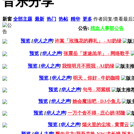
音乐分享
新窗
全部主题
最新
热门
热帖
精华
更多
作者
回复/查看
最后
公告:
残血人事部公告
预览
[
华人之声
]
许嵩「玫瑰花的葬礼」 - AI奶绿
预览
[
华人之声
]
张震岳「迷途羔羊」 - 网络歌手
预览
[
华人之声
]
我恨明月不照我 - AI奶绿
预览
[
华人之声
]
明天，你好 - 牛奶咖啡
预览
[
华人之声
]
句号 - 邓紫棋
预览
[
华人之声
]
她会魔法吧 - DJ小鱼儿
预览
[
华人之声
]
一万个舍不得 - 庄心妍/祁隆
预览
[
华人之声
]
烟火里的尘埃 - 黄霄云
预览
[
华人之声
]
飘向北方(那吾克热-NW/尤长靖 版本) - Ju