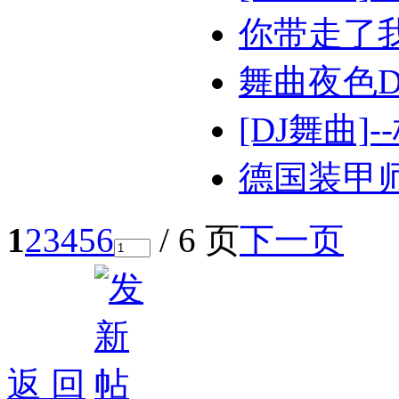
你带走了我的心
舞曲夜色D
[DJ舞曲
德国装甲
1
2
3
4
5
6
/ 6 页
下一页
返 回