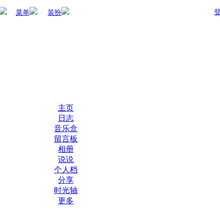
菜单
装扮
主页
日志
音乐盒
留言板
相册
说说
个人档
分享
时光轴
更多