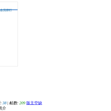
会员排行
:
38
|
帖数:
209
版主空缺
简介