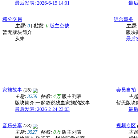
最后发表: 2026-6-15 14:01
最后发
积分交易
综合事务
主题:
0
|
帖数:
0
版主空缺
主题:
暂无版块简介
版块
从未
最后发表
家族故事
(26)
会员自拍
主题:
3259
|
帖数:
4万
版主列表
主题
版块简介:一起叙说残血家族的故事
暂无版块
最后发表: 2026-2-24 23:03
最后发
音乐分享
(23)
视频专区
主题:
3527
|
帖数:
8万
版主列表
主题