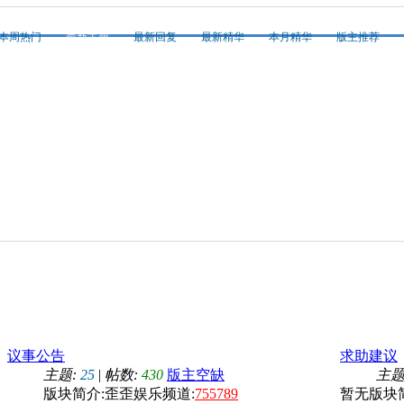
本周热门
最新主题
最新回复
最新精华
本月精华
版主推荐
议事公告
求助建议
主题:
25
|
帖数:
430
版主空缺
主题
版块简介:歪歪娱乐频道:
755789
暂无版块