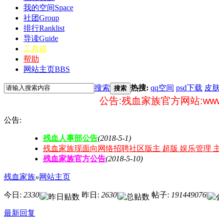
我的空间
Space
社团
Group
排行
Ranklist
导读
Guide
工具箱
帮助
网站主页
BBS
搜索
热搜:
qq空间
psd下载
皮
搜索
公告:残血家族官方网站:www.cxqq.net 
公告:
残血人事部公告
(2018-5-1)
残血家族现面向网络招聘社区版主 超版 娱乐管理 
残血家族官方公告
(2018-5-10)
残血家族
»
网站主页
今日:
2330
|
昨日:
2630
|
帖子:
191449076
|
最新回复