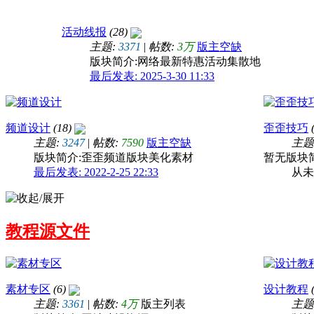
活动线报
(28)
酷炫创意黑金活动背景板巅峰对决王者归来
主题:
3371
|
帖数:
3万
版主空缺
版块简介:网络最新特惠活动集散地
最后发表: 2025-3-30 11:33
频道设计
(18)
歪歪技巧
(
主题:
3247
|
帖数:
7590
版主空缺
主题
版块简介:歪歪频道版块美化素材
暂无版块
最后发表: 2022-2-25 22:33
从未
网页top小图标（返回顶部）
教程源文件
素材专区
(6)
设计教程
(
主题:
3361
|
帖数:
4万
版主列表
主题