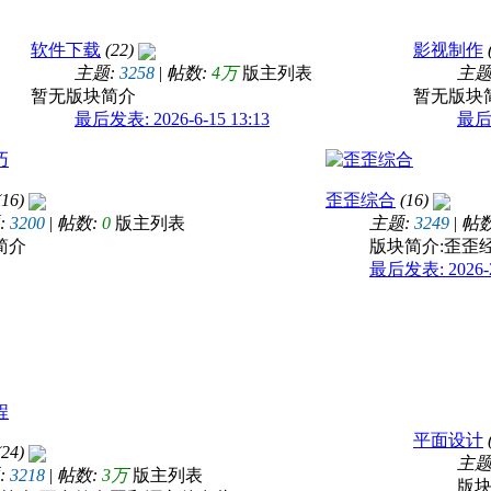
软件下载
(22)
影视制作
主题:
3258
|
帖数:
4万
版主列表
主题
暂无版块简介
暂无版块
最后发表: 2026-6-15 13:13
最后发
16)
歪歪综合
(16)
:
3200
|
帖数:
0
版主列表
主题:
3249
|
帖
简介
版块简介:歪歪
最后发表: 2026-2-
平面设计
24)
主题
:
3218
|
帖数:
3万
版主列表
版块