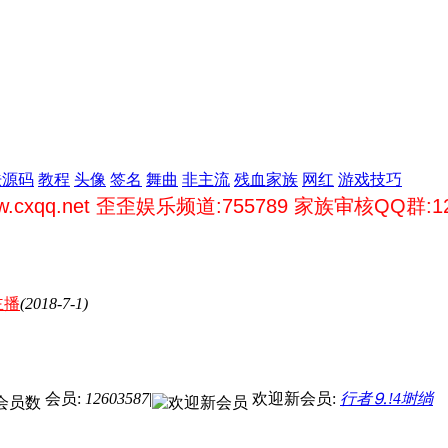
肤源码
教程
头像
签名
舞曲
非主流
残血家族
网红
游戏技巧
歪歪娱乐频道:755789 家族审核QQ群:129797857 
主播
(2018-7-1)
会员:
12603587
|
欢迎新会员:
行者⒐!4埘绱