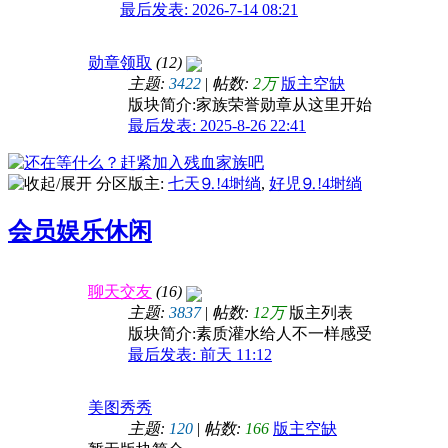
最后发表: 2026-7-14 08:21
中小商家
自
·
Sportcation火了，中产找虐捧红旅修品牌
勋章领取
(12)
80多张黑客电脑高清桌面壁纸喜欢带走
主题:
3422
|
帖数:
2万
版主空缺
版块简介:家族荣誉勋章从这里开始
最后发表: 2025-8-26 22:41
分区版主:
七天⒐!4埘绱
,
好児⒐!4埘绱
会员娱乐休闲
残血家族宣传图样PSD
聊天交友
(16)
主题:
3837
|
帖数:
12万
版主列表
版块简介:素质灌水给人不一样感受
最后发表:
前天 11:12
美图秀秀
主题:
120
|
帖数:
166
版主空缺