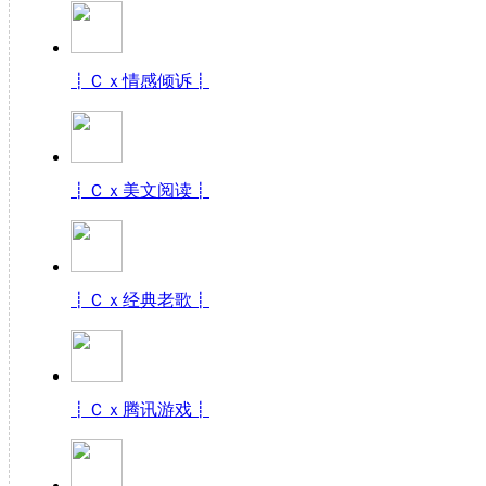
┋Ｃｘ情感倾诉┋
┋Ｃｘ美文阅读┋
┋Ｃｘ经典老歌┋
┋Ｃｘ腾讯游戏┋