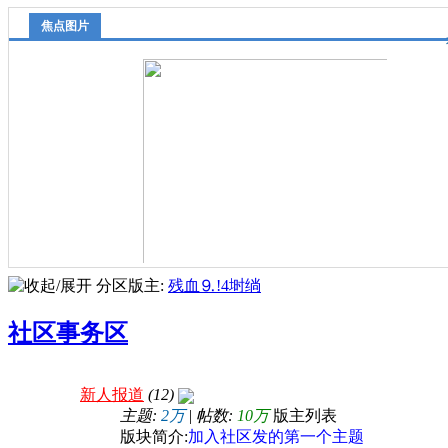
焦点图片
分区版主:
残血⒐!4埘绱
我积分榜第一了
的”页面有时
·
张震岳「迷途羔羊」 - 网络歌手
来听歌了
·
我积分榜第一了
社区事务区
绿
·
我是新人 老九⒐!4埘绱 刚来社区特来报道
真金还是泡沫
·
蚂蚁阿福公布最新减重数据：中年男性竟是
新人报道
(12)
最
·
不让我的眼泪陪我过夜 - AI奶绿
主题:
2万
|
帖数:
10万
版主列表
版块简介:
加入社区发的第一个主题
·
未来机器人什么样？这家企业说，机器人会