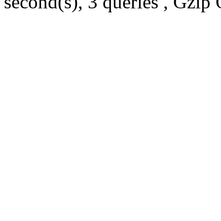
second(s), 3 queries , Gzip 