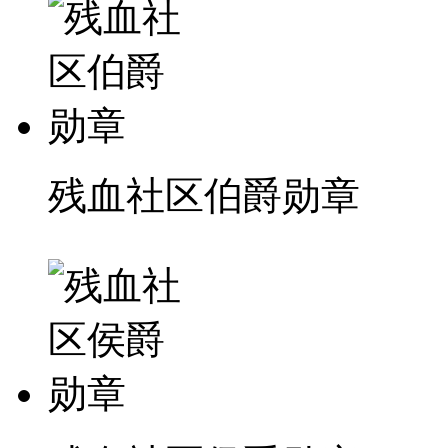
残血社区伯爵勋章