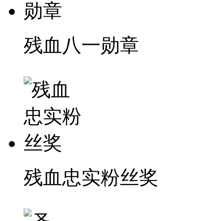
残血八一勋章
残血忠实粉丝奖