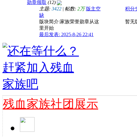
勋章领取
(12)
残血家族宣传图样PSD
主题:
3422
|
帖数:
2万
版主空
积分
缺
版块简介:家族荣誉勋章从这
暂无
里开始
最后发表: 2025-8-26 22:41
一路相伴感谢有你-残血家族所有人
残血家族社团展示