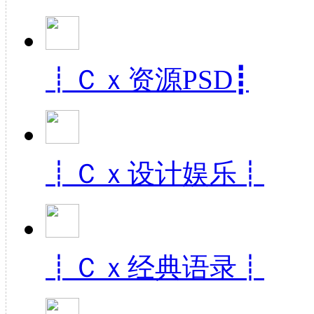
网页top小图标（返回顶部）
┋Ｃｘ资源PSD┋
2024原创QQ空间皮肤6.0更新中
┋Ｃｘ设计娱乐┋
┋Ｃｘ经典语录┋