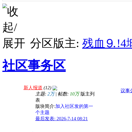
我积分榜第一了
的”页面有时
·
张震岳「迷途羔羊」 - 网络歌手
来听歌了
·
我积分榜第一了
绿
·
我是新人 老九⒐!4埘绱 刚来社区特来报道
真金还是泡沫
·
蚂蚁阿福公布最新减重数据：中年男性竟是
分区版主:
残血⒐!4
最
·
不让我的眼泪陪我过夜 - AI奶绿
·
未来机器人什么样？这家企业说，机器人会
社区事务区
中小商家
自
·
Sportcation火了，中产找虐捧红旅修品牌
80多张黑客电脑高清桌面壁纸喜欢带走
新人报道
(12)
议事
主题:
2万
|
帖数:
10万
版主列
表
版块简介:
加入社区发的第一
个主题
最后发表: 2026-7-14 08:21