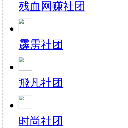
残血网赚社团
霹雳社团
飛凡社团
时尚社团