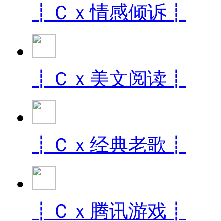
┋Ｃｘ情感倾诉┋
【Photoshop】YY频道755789狂欢激情吊炸
┋Ｃｘ美文阅读┋
酷炫创意黑金活动背景板巅峰对决王者归来
┋Ｃｘ经典老歌┋
┋Ｃｘ腾讯游戏┋