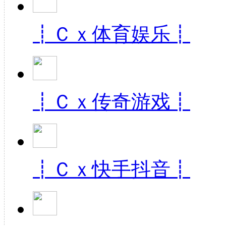
┋Ｃｘ体育娱乐┋
┋Ｃｘ传奇游戏┋
┋Ｃｘ快手抖音┋