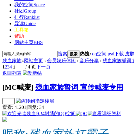
我的空间
Space
社团
Group
排行
Ranklist
导读
Guide
工具箱
帮助
网站主页
BBS
搜索
热搜:
qq空间
psd下载
皮
搜索
残血家族
»
网站主页
›
会员娱乐休闲
›
音乐分享
›
残血家族誓词
1
2
3
4
/ 4 页
下一页
返回列表
[MC喊麦]
残血家族誓词 宣传喊麦专用
查看:
41201
|
回复:
34
昵称:
残血家族扛霸子