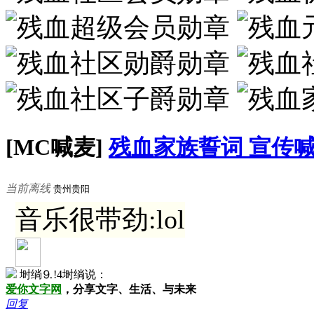
[MC喊麦]
残血家族誓词 宣传
当前离线
贵州贵阳
音乐很带劲:lol
埘绱⒐!4埘绱说：
爱你文字网
，分享文字、生活、与未来
回复