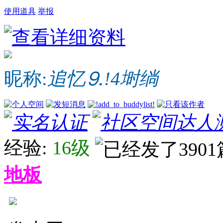
使用道具
举报
昵称:
追忆⒐!4埘绱
经验:
16级
地板