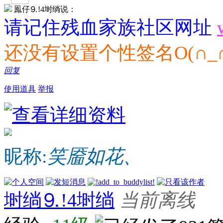
鳯仔⒐!4埘绱说：
请记住残血家族社区网址
还没有设置个性签名O(∩_∩
回复
使用道具
举报
昵称:
笑靥如花、
埘绱⒐!4埘绱
当前离线