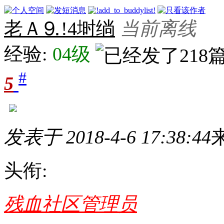
老Ａ⒐!4埘绱
当前离线
经验:
04级
#
5
发表于 2018-4-6 17:38:44
头衔:
残血社区管理员