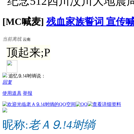
[MC喊麦]
残血家族誓词 宣传
当前离线
云南
顶起来;P
追忆⒐!4埘绱说：
回复
使用道具
举报
昵称:
老Ａ⒐!4埘绱