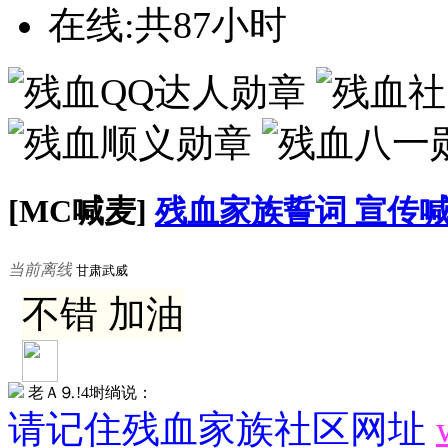
在线:共87小时
[MC喊麦]
残血家族誓词 宣传
当前离线
甘肃武威
不错 加油
老Ａ⒐!4埘绱说：
请记住残血家族社区网址