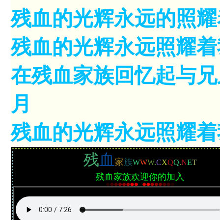
残血的光辉永远的照耀
残血的光辉永远照耀着
在残血家族回忆起与兄
月
残血的光辉永远照耀着
残
血
家
族
W
W
W
.
C
X
Q
Q
.
N
E
T
残血家族欢迎你的加入