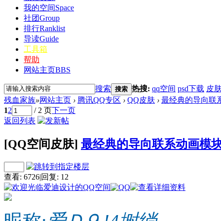
我的空间
Space
社团
Group
排行
Ranklist
导读
Guide
工具箱
帮助
网站主页
BBS
搜索
热搜:
qq空间
psd下载
皮
搜索
残血家族
»
网站主页
›
腾讯QQ专区
›
QQ皮肤
›
最经典的导向联系
1
2
/ 2 页
下一页
返回列表
[QQ空间皮肤]
最经典的导向联系动画模
查看:
6726
|
回复:
12
昵称:
爱Ｄ⒐!4埘绱