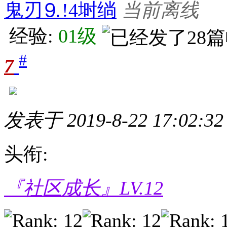
鬼刃⒐!4埘绱
当前离线
经验:
01级
#
7
发表于 2019-8-22 17:02:32
头衔:
『社区成长』LV.12