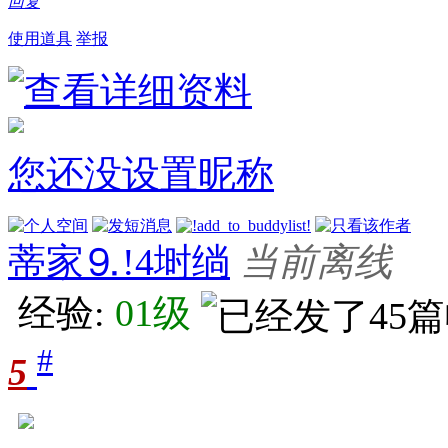
回复
使用道具
举报
您还没设置昵称
蒂家⒐!4埘绱
当前离线
经验:
01级
#
5