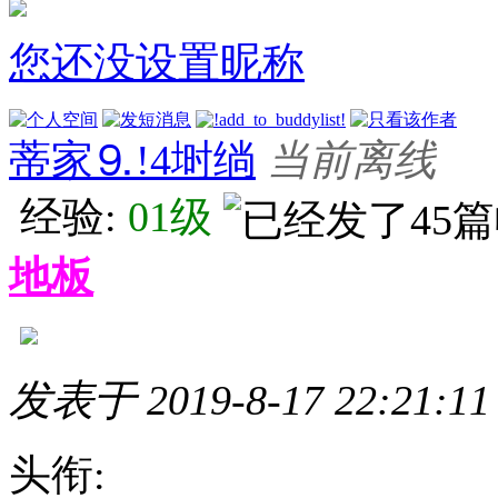
您还没设置昵称
蒂家⒐!4埘绱
当前离线
经验:
01级
地板
发表于 2019-8-17 22:21:11
头衔: