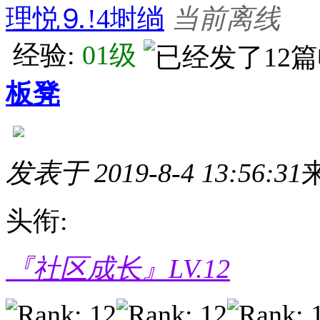
理悦⒐!4埘绱
当前离线
经验:
01级
板凳
发表于 2019-8-4 13:56:31
头衔:
『社区成长』LV.12