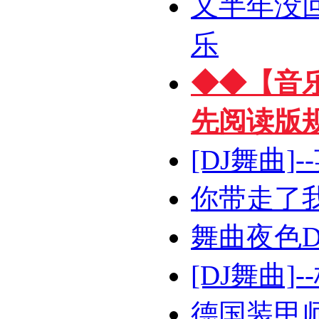
又半年没
乐
◆◆【音
先阅读版
[DJ舞曲
你带走了我的心
舞曲夜色D
[DJ舞曲
德国装甲