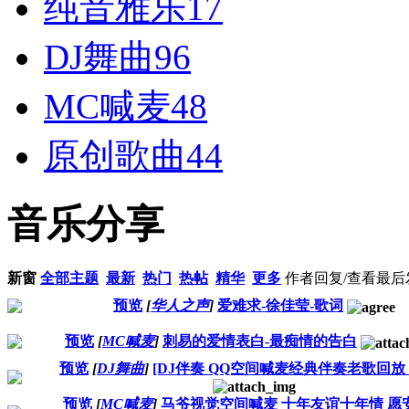
纯音雅乐
17
DJ舞曲
96
MC喊麦
48
原创歌曲
44
音乐分享
新窗
全部主题
最新
热门
热帖
精华
更多
作者
回复/查看
最后
预览
[
华人之声
]
爱难求-徐佳莹-歌词
预览
[
MC喊麦
]
刺易的爱情表白-最痴情的告白
预览
[
DJ舞曲
]
[DJ伴奏 QQ空间喊麦经典伴奏老歌回放
预览
[
MC喊麦
]
马爷视觉空间喊麦 十年友谊十年情 愿