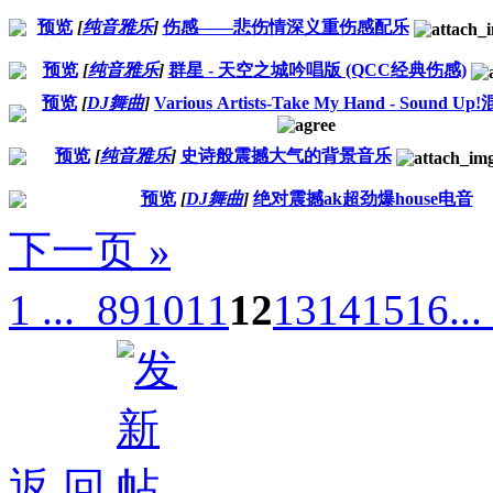
预览
[
纯音雅乐
]
伤感——悲伤情深义重伤感配乐
预览
[
纯音雅乐
]
群星 - 天空之城吟唱版 (QCC经典伤感)
预览
[
DJ舞曲
]
Various Artists-Take My Hand - Sound U
预览
[
纯音雅乐
]
史诗般震撼大气的背景音乐
预览
[
DJ舞曲
]
绝对震撼ak超劲爆house电音
下一页 »
1 ...
8
9
10
11
12
13
14
15
16
...
返 回