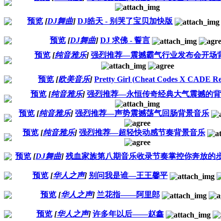
预览
[
DJ舞曲
]
DJ皓天 - 别哭了宝贝加快版
预览
[
DJ舞曲
]
DJ 求佛 - 誓言
预览
[
纯音雅乐
]
强烈推荐—震撼霸气行业发布会开场
预览
[
欧美音乐
]
Pretty Girl (Cheat Codes X CADE R
预览
[
纯音雅乐
]
强烈推荐—永恒传奇经典大气震撼的背
预览
[
纯音雅乐
]
强烈推荐—声势震撼荡气回肠背景音乐
预览
[
纯音雅乐
]
强烈推荐—超轻快动感节奏背景音乐
预览
[
DJ舞曲
]
残血家族第八期音乐收录节奏掌控你奔放的
预览
[
华人之声
]
别问我是谁—王王馨平
预览
[
华人之声
]
兰花指——阿里郎
预览
[
华人之声
]
许多年以后——赵鑫