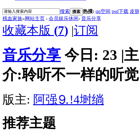
搜索
热搜:
qq空间
psd下载
皮
搜索
残血家族
»
网站主页
›
会员娱乐休闲
›
音乐分享
收藏本版
(
7
)
|
订阅
音乐分享
今日:
23
|
主
介:聆听不一样的听觉
版主:
阿强⒐!4埘绱
推荐主题